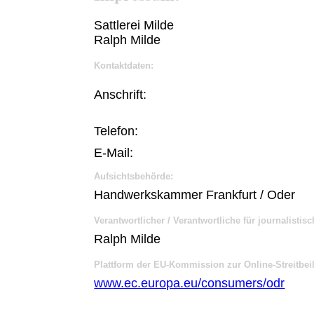
Sattlerei Milde
Ralph Milde
Kontaktdaten:
Anschrift:
Telefon:
E-Mail:
Aufsichtsbehörde:
Handwerkskammer Frankfurt / Oder
Verantwortlicher / Verantwortliche für journalistisc
Ralph Milde
Plattform der EU-Kommission zur Online-Streitbei
www.ec.europa.eu/consumers/odr