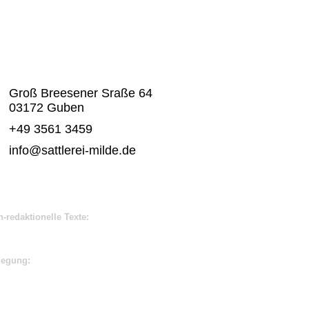
Groß Breesener Sraße 64
03172 Guben
+49 3561 3459
info@sattlerei-milde.de
h-redaktionelle Texte:
legung: